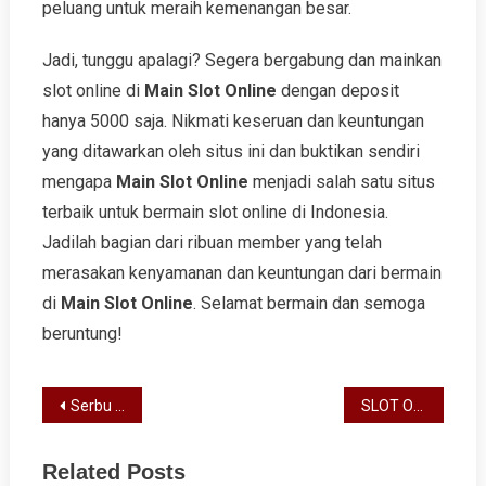
peluang untuk meraih kemenangan besar.
Jadi, tunggu apalagi? Segera bergabung dan mainkan
slot online di
Main Slot Online
dengan deposit
hanya 5000 saja. Nikmati keseruan dan keuntungan
yang ditawarkan oleh situs ini dan buktikan sendiri
mengapa
Main Slot Online
menjadi salah satu situs
terbaik untuk bermain slot online di Indonesia.
Jadilah bagian dari ribuan member yang telah
merasakan kenyamanan dan keuntungan dari bermain
di
Main Slot Online
. Selamat bermain dan semoga
beruntung!
Navigasi
Serbu Slot Online Apk: Nikmati Sensasi Bermain Game di Genggamanmu!
SLOT ONLINE GACOR: Main Game, Gampang Dapat Hadiah!
pos
Related Posts