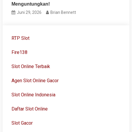
Menguntungkan!
Juni 29, 2026
Brian Bennett
RTP Slot
Fire138
Slot Online Terbaik
Agen Slot Online Gacor
Slot Online Indonesia
Daftar Slot Online
Slot Gacor