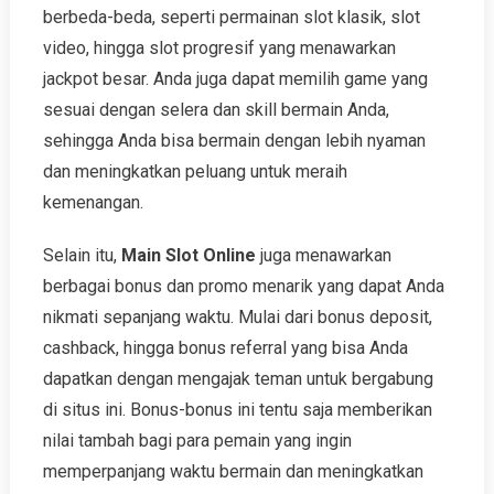
berbeda-beda, seperti permainan slot klasik, slot
video, hingga slot progresif yang menawarkan
jackpot besar. Anda juga dapat memilih game yang
sesuai dengan selera dan skill bermain Anda,
sehingga Anda bisa bermain dengan lebih nyaman
dan meningkatkan peluang untuk meraih
kemenangan.
Selain itu,
Main Slot Online
juga menawarkan
berbagai bonus dan promo menarik yang dapat Anda
nikmati sepanjang waktu. Mulai dari bonus deposit,
cashback, hingga bonus referral yang bisa Anda
dapatkan dengan mengajak teman untuk bergabung
di situs ini. Bonus-bonus ini tentu saja memberikan
nilai tambah bagi para pemain yang ingin
memperpanjang waktu bermain dan meningkatkan