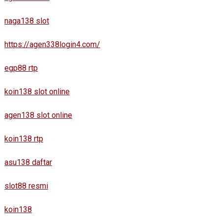
naga138 slot
https://agen338login4.com/
egp88 rtp
koin138 slot online
agen138 slot online
koin138 rtp
asu138 daftar
slot88 resmi
koin138