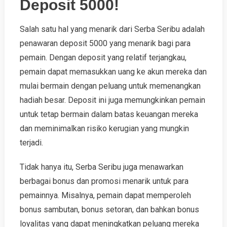
Deposit 5000!
Salah satu hal yang menarik dari Serba Seribu adalah
penawaran deposit 5000 yang menarik bagi para
pemain. Dengan deposit yang relatif terjangkau,
pemain dapat memasukkan uang ke akun mereka dan
mulai bermain dengan peluang untuk memenangkan
hadiah besar. Deposit ini juga memungkinkan pemain
untuk tetap bermain dalam batas keuangan mereka
dan meminimalkan risiko kerugian yang mungkin
terjadi.
Tidak hanya itu, Serba Seribu juga menawarkan
berbagai bonus dan promosi menarik untuk para
pemainnya. Misalnya, pemain dapat memperoleh
bonus sambutan, bonus setoran, dan bahkan bonus
loyalitas yang dapat meningkatkan peluang mereka