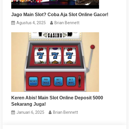
Jago Main Slot? Coba Aja Slot Online Gacor!
Agustus 4, 2025
Brian Bennett
Keren Abis! Main Slot Online Deposit 5000
Sekarang Juga!
Januari 6, 2025
Brian Bennett