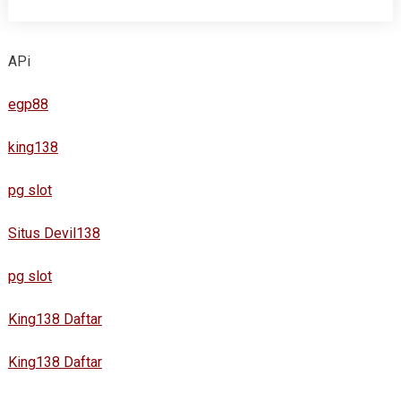
APi
egp88
king138
pg slot
Situs Devil138
pg slot
King138 Daftar
King138 Daftar