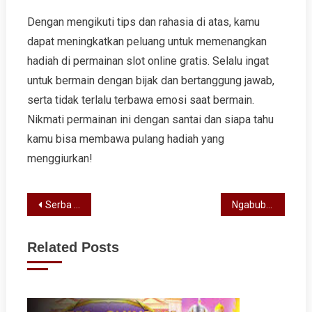
Dengan mengikuti tips dan rahasia di atas, kamu
dapat meningkatkan peluang untuk memenangkan
hadiah di permainan slot online gratis. Selalu ingat
untuk bermain dengan bijak dan bertanggung jawab,
serta tidak terlalu terbawa emosi saat bermain.
Nikmati permainan ini dengan santai dan siapa tahu
kamu bisa membawa pulang hadiah yang
menggiurkan!
Navigasi
Serba Serbi Slot Online Gratis: Nikmati Permainan Tanpa Bayar!
Ngabuburit dengan Serunya Bermain Slot Online Gratis!
pos
Related Posts