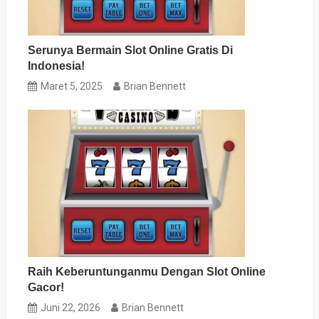
Serunya Bermain Slot Online Gratis Di
Indonesia!
Maret 5, 2025
Brian Bennett
Raih Keberuntunganmu Dengan Slot Online
Gacor!
Juni 22, 2026
Brian Bennett