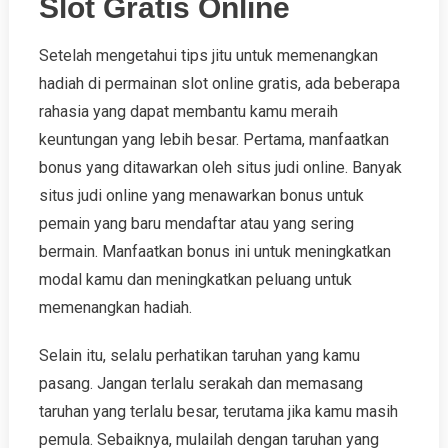
Slot Gratis Online
Setelah mengetahui tips jitu untuk memenangkan
hadiah di permainan slot online gratis, ada beberapa
rahasia yang dapat membantu kamu meraih
keuntungan yang lebih besar. Pertama, manfaatkan
bonus yang ditawarkan oleh situs judi online. Banyak
situs judi online yang menawarkan bonus untuk
pemain yang baru mendaftar atau yang sering
bermain. Manfaatkan bonus ini untuk meningkatkan
modal kamu dan meningkatkan peluang untuk
memenangkan hadiah.
Selain itu, selalu perhatikan taruhan yang kamu
pasang. Jangan terlalu serakah dan memasang
taruhan yang terlalu besar, terutama jika kamu masih
pemula. Sebaiknya, mulailah dengan taruhan yang