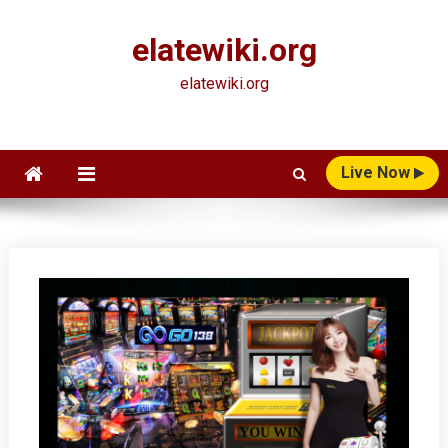
Skip
to
elatewiki.org
content
elatewiki.org
Live Now