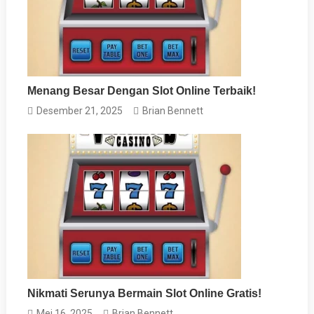
Menang Besar Dengan Slot Online Terbaik!
Desember 21, 2025
Brian Bennett
Nikmati Serunya Bermain Slot Online Gratis!
Mei 16, 2025
Brian Bennett