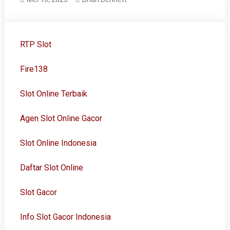
RTP Slot
Fire138
Slot Online Terbaik
Agen Slot Online Gacor
Slot Online Indonesia
Daftar Slot Online
Slot Gacor
Info Slot Gacor Indonesia