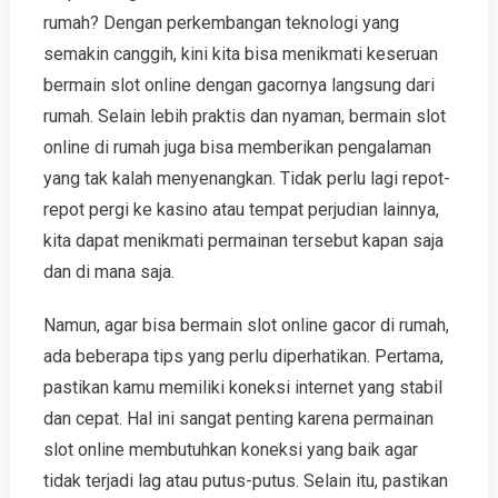
rumah? Dengan perkembangan teknologi yang
semakin canggih, kini kita bisa menikmati keseruan
bermain slot online dengan gacornya langsung dari
rumah. Selain lebih praktis dan nyaman, bermain slot
online di rumah juga bisa memberikan pengalaman
yang tak kalah menyenangkan. Tidak perlu lagi repot-
repot pergi ke kasino atau tempat perjudian lainnya,
kita dapat menikmati permainan tersebut kapan saja
dan di mana saja.
Namun, agar bisa bermain slot online gacor di rumah,
ada beberapa tips yang perlu diperhatikan. Pertama,
pastikan kamu memiliki koneksi internet yang stabil
dan cepat. Hal ini sangat penting karena permainan
slot online membutuhkan koneksi yang baik agar
tidak terjadi lag atau putus-putus. Selain itu, pastikan