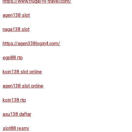
https://www.frugal-rv-travel.com/
agen138 slot
naga138 slot
https://agen338login4.com/
egp88 rtp
koin138 slot online
agen138 slot online
koin138 rtp
asu138 daftar
slot88 resmi