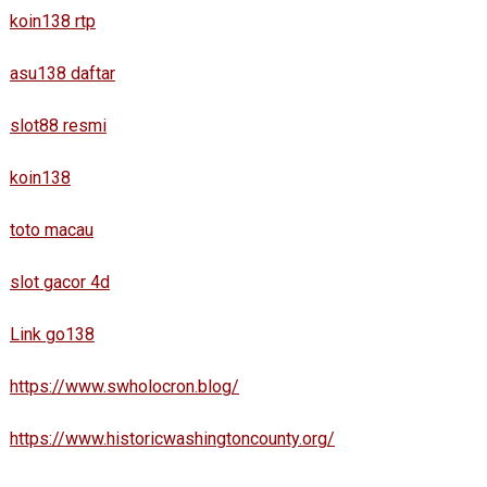
koin138 rtp
asu138 daftar
slot88 resmi
koin138
toto macau
slot gacor 4d
Link go138
https://www.swholocron.blog/
https://www.historicwashingtoncounty.org/