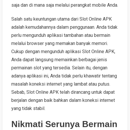
saja dan di mana saja melalui perangkat mobile Anda.
Salah satu keuntungan utama dari Slot Online APK
adalah kemudahannya dalam penggunaan. Anda tidak
perlu mengunduh aplikasi tambahan atau bermain
melalui browser yang memakan banyak memori.
Cukup dengan mengunduh aplikasi Slot Online APK,
Anda dapat langsung memainkan berbagai jenis
permainan slot yang tersedia. Selain itu, dengan
adanya aplikasi ini, Anda tidak perlu khawatir tentang
masalah koneksi internet yang lambat atau putus.
Sebab, Slot Online APK telah dirancang untuk dapat
berjalan dengan baik bahkan dalam koneksi internet
yang tidak stabil.
Nikmati Serunya Bermain