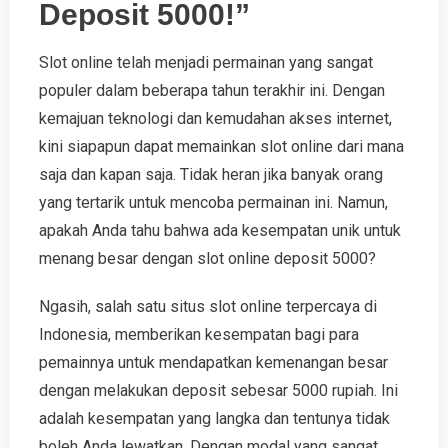
Deposit 5000!”
Slot online telah menjadi permainan yang sangat
populer dalam beberapa tahun terakhir ini. Dengan
kemajuan teknologi dan kemudahan akses internet,
kini siapapun dapat memainkan slot online dari mana
saja dan kapan saja. Tidak heran jika banyak orang
yang tertarik untuk mencoba permainan ini. Namun,
apakah Anda tahu bahwa ada kesempatan unik untuk
menang besar dengan slot online deposit 5000?
Ngasih, salah satu situs slot online terpercaya di
Indonesia, memberikan kesempatan bagi para
pemainnya untuk mendapatkan kemenangan besar
dengan melakukan deposit sebesar 5000 rupiah. Ini
adalah kesempatan yang langka dan tentunya tidak
boleh Anda lewatkan. Dengan modal yang sangat