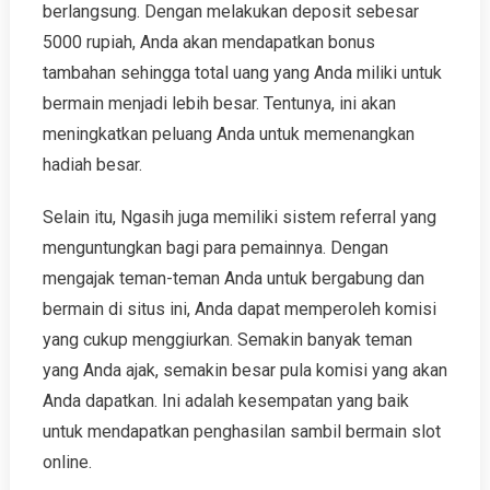
berlangsung. Dengan melakukan deposit sebesar
5000 rupiah, Anda akan mendapatkan bonus
tambahan sehingga total uang yang Anda miliki untuk
bermain menjadi lebih besar. Tentunya, ini akan
meningkatkan peluang Anda untuk memenangkan
hadiah besar.
Selain itu, Ngasih juga memiliki sistem referral yang
menguntungkan bagi para pemainnya. Dengan
mengajak teman-teman Anda untuk bergabung dan
bermain di situs ini, Anda dapat memperoleh komisi
yang cukup menggiurkan. Semakin banyak teman
yang Anda ajak, semakin besar pula komisi yang akan
Anda dapatkan. Ini adalah kesempatan yang baik
untuk mendapatkan penghasilan sambil bermain slot
online.