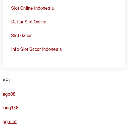
Slot Online Indonesia
Daftar Slot Online
Slot Gacor
Info Slot Gacor Indonesia
APi
egp88
king138
pg slot