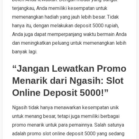
terjangkau, Anda memiliki kesempatan untuk
memenangkan hadiah yang jauh lebih besar. Tidak
hanya itu, dengan melakukan deposit 5000 rupiah,
Anda juga dapat memperpanjang waktu bermain Anda
dan meningkatkan peluang untuk memenangkan lebih
banyak lagi.
“Jangan Lewatkan Promo
Menarik dari Ngasih: Slot
Online Deposit 5000!”
Ngasih tidak hanya menawarkan kesempatan unik
untuk menang besar, tetapi juga memiliki berbagai
promo menarik untuk para pemainnya. Salah satunya
adalah promo slot online deposit 5000 yang sedang