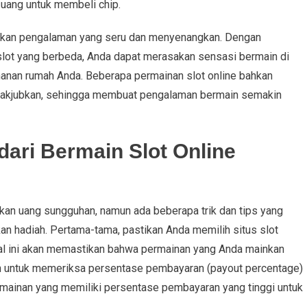
uang untuk membeli chip.
berikan pengalaman yang seru dan menyenangkan. Dengan
ot yang berbeda, Anda dapat merasakan sensasi bermain di
anan rumah Anda. Beberapa permainan slot online bahkan
nakjubkan, sehingga membuat pengalaman bermain semakin
ari Bermain Slot Online
kan uang sungguhan, namun ada beberapa trik dan tips yang
 hadiah. Pertama-tama, pastikan Anda memilih situs slot
 Hal ini akan memastikan bahwa permainan yang Anda mainkan
tikan untuk memeriksa persentase pembayaran (payout percentage)
permainan yang memiliki persentase pembayaran yang tinggi untuk