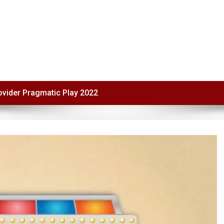
rovider Pragmatic Play 2022