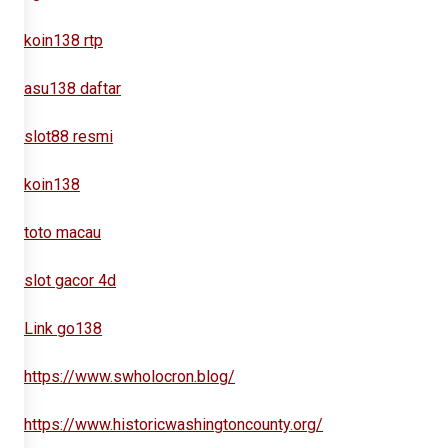
koin138 rtp
asu138 daftar
slot88 resmi
koin138
toto macau
slot gacor 4d
Link go138
https://www.swholocron.blog/
https://www.historicwashingtoncounty.org/