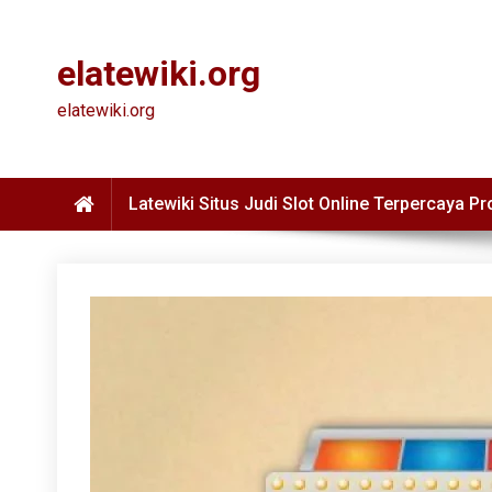
Skip
to
elatewiki.org
content
elatewiki.org
Latewiki Situs Judi Slot Online Terpercaya P