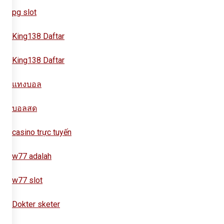
pg slot
King138 Daftar
King138 Daftar
แทงบอล
บอลสด
casino trực tuyến
w77 adalah
w77 slot
Dokter sketer