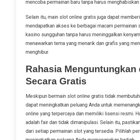
mencoba permainan baru tanpa harus menghabiskan 
Selain itu, main slot online gratis juga dapat mem
mendapatkan akses ke berbagai macam permainan sl
kasino sungguhan tanpa harus meninggalkan kenyam
menawarkan tema yang menarik dan grafis yang me
menghibur.
Rahasia Menguntungkan d
Secara Gratis
Meskipun bermain slot online gratis tidak membutuh
dapat meningkatkan peluang Anda untuk memenangkan
online yang terpercaya dan memiliki lisensi resmi.
adalah fair dan tidak dimanipulasi. Selain itu, pas
dari setiap permainan slot yang tersedia. Pilihlah 
meningkatkan peluang Anda memenangkan hadiah.