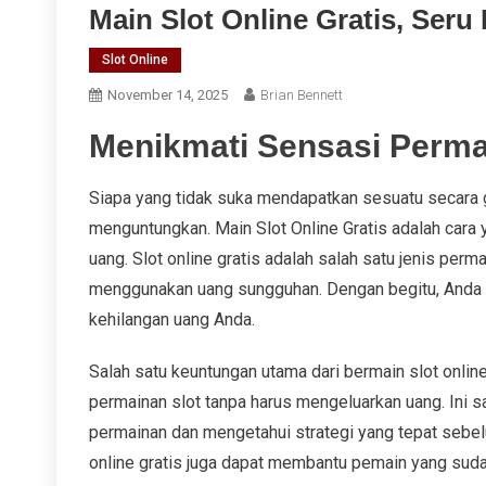
Main Slot Online Gratis, Ser
Slot Online
November 14, 2025
Brian Bennett
Menikmati Sensasi Permai
Siapa yang tidak suka mendapatkan sesuatu secara gr
menguntungkan. Main Slot Online Gratis adalah cara
uang. Slot online gratis adalah salah satu jenis per
menggunakan uang sungguhan. Dengan begitu, Anda d
kehilangan uang Anda.
Salah satu keuntungan utama dari bermain slot onli
permainan slot tanpa harus mengeluarkan uang. Ini s
permainan dan mengetahui strategi yang tepat sebel
online gratis juga dapat membantu pemain yang sud