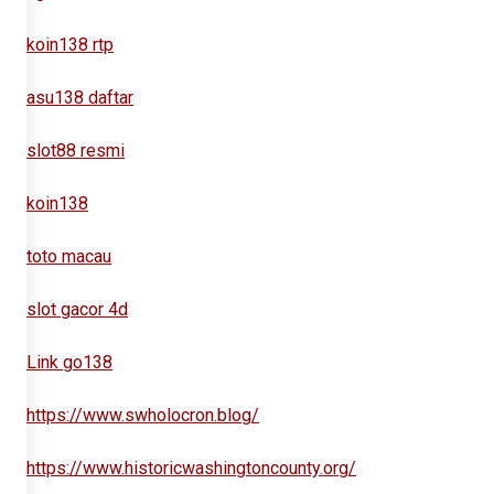
koin138 rtp
asu138 daftar
slot88 resmi
koin138
toto macau
slot gacor 4d
Link go138
https://www.swholocron.blog/
https://www.historicwashingtoncounty.org/