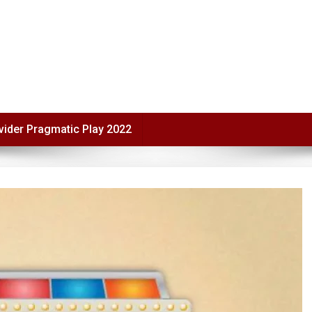
ovider Pragmatic Play 2022