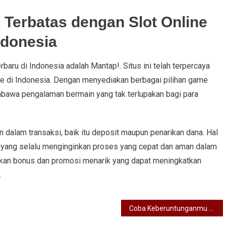
Terbatas dengan Slot Online
ndonesia
rbaru di Indonesia adalah Mantap!. Situs ini telah terpercaya
ine di Indonesia. Dengan menyediakan berbagai pilihan game
bawa pengalaman bermain yang tak terlupakan bagi para
 dalam transaksi, baik itu deposit maupun penarikan dana. Hal
 yang selalu menginginkan proses yang cepat dan aman dalam
warkan bonus dan promosi menarik yang dapat meningkatkan
.
Coba Keberuntunganmu dengan Slot Online Demo!