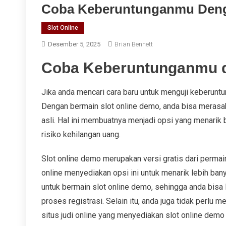
Coba Keberuntunganmu Deng
Slot Online
Desember 5, 2025
Brian Bennett
Coba Keberuntunganmu di
Jika anda mencari cara baru untuk menguji keberuntu
Dengan bermain slot online demo, anda bisa merasa
asli. Hal ini membuatnya menjadi opsi yang menarik
risiko kehilangan uang.
Slot online demo merupakan versi gratis dari permain
online menyediakan opsi ini untuk menarik lebih ba
untuk bermain slot online demo, sehingga anda bis
proses registrasi. Selain itu, anda juga tidak perlu
situs judi online yang menyediakan slot online dem