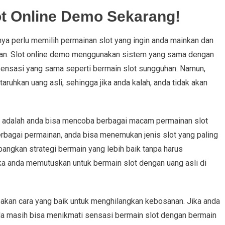
ot Online Demo Sekarang!
ya perlu memilih permainan slot yang ingin anda mainkan dan
ainan. Slot online demo menggunakan sistem yang sama dengan
sensasi yang sama seperti bermain slot sungguhan. Namun,
hkan uang asli, sehingga jika anda kalah, anda tidak akan
mo adalah anda bisa mencoba berbagai macam permainan slot
bagai permainan, anda bisa menemukan jenis slot yang paling
bangkan strategi bermain yang lebih baik tanpa harus
ika anda memutuskan untuk bermain slot dengan uang asli di
upakan cara yang baik untuk menghilangkan kebosanan. Jika anda
nda masih bisa menikmati sensasi bermain slot dengan bermain