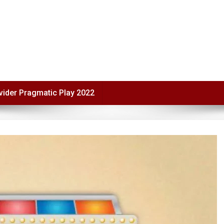
ovider Pragmatic Play 2022