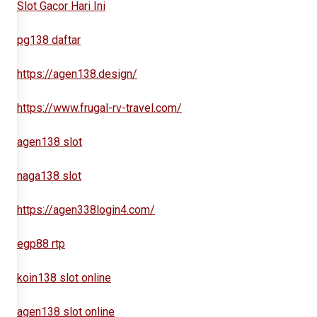
Slot Gacor Hari Ini
pg138 daftar
https://agen138.design/
https://www.frugal-rv-travel.com/
agen138 slot
naga138 slot
https://agen338login4.com/
egp88 rtp
koin138 slot online
agen138 slot online