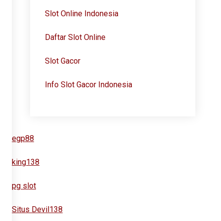
Slot Online Indonesia
Daftar Slot Online
Slot Gacor
Info Slot Gacor Indonesia
egp88
king138
pg slot
Situs Devil138