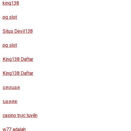
king138
pg slot
Situs Devil138
pg slot
King138 Daftar
King138 Daftar
แทงบอล
บอลสด
casino trực tuyến
w77 adalah