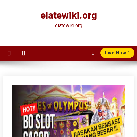
Skip
to
elatewiki.org
content
elatewiki.org
Live Now