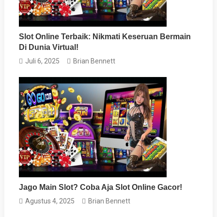
Slot Online Terbaik: Nikmati Keseruan Bermain
Di Dunia Virtual!
Juli 6, 2025
Brian Bennett
Jago Main Slot? Coba Aja Slot Online Gacor!
Agustus 4, 2025
Brian Bennett